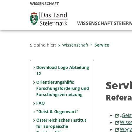
WISSENSCHAFT
WISSENSCHAFT STEIER
Sie sind hier:
Wissenschaft
Service
Download Logo Abteilung
12
Serv
Orientierungshilfe:
Forschungsförderung und
Forschungsvernetzung
Refera
FAQ
"Geist & Gegenwart"
„Geis
Österreichisches Institut
Wisse
für Europäische
Wegw